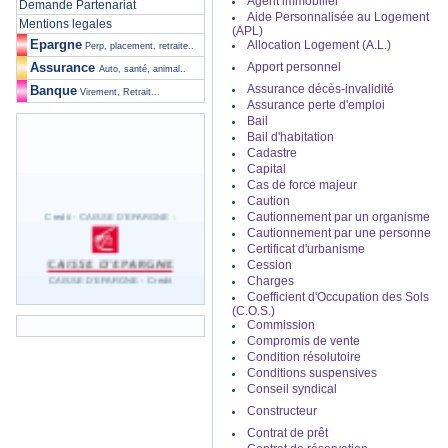
Agent immobilier
Demande Partenariat
Aide Personnalisée au Logement
Mentions legales
(APL)
Epargne
Allocation Logement (A.L.)
Perp, placement, retraite..
Assurance
Apport personnel
Auto, santé, animal..
Assurance décès-invalidité
Banque
Virement, Retrait...
Assurance perte d'emploi
Bail
Bail d'habitation
Cadastre
Capital
Cas de force majeur
Caution
Credit
- CAISSE D'EPARGNE :
Cautionnement par un organisme
Cautionnement par une personne
Certificat d'urbanisme
Cession
CAISSE D'EPARGNE -
Credit
Charges
Coefficient d'Occupation des Sols
Credit
- BNP PARIBAS :
(C.O.S.)
Commission
Compromis de vente
BNP PARIBAS -
Credit
Condition résolutoire
Conditions suspensives
Credit
- CREDIT AGRICOLE :
Conseil syndical
Constructeur
CREDIT AGRICOLE -
Credit
Contrat de prêt
Credit
- CREDIT LYONNAIS :