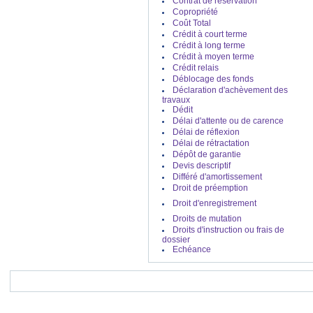
Contrat de réservation
Copropriété
CREDIT LYONNAIS -
Credit
Coût Total
Crédit à court terme
Credit
- SOCIETE GENERALE :
Crédit à long terme
Crédit à moyen terme
Crédit relais
SOCIETE GENERALE -
Credit
Déblocage des fonds
Déclaration d'achèvement des
Credit
- CIC :
travaux
Dédit
Délai d'attente ou de carence
CIC -
Credit
Délai de réflexion
Credit
- HSBC :
Délai de rétractation
Dépôt de garantie
HSBC -
Credit
Devis descriptif
Différé d'amortissement
Credit
- BANQUE PATRIMOINE ET
IMMOBILIER :
Droit de préemption
Droit d'enregistrement
BANQUE PATRIMOINE ET
Droits de mutation
IMMOBILIER -
Credit
Droits d'instruction ou frais de
Credit
- CAIXA BANQUE :
dossier
Echéance
CAIXA BANQUE -
Credit