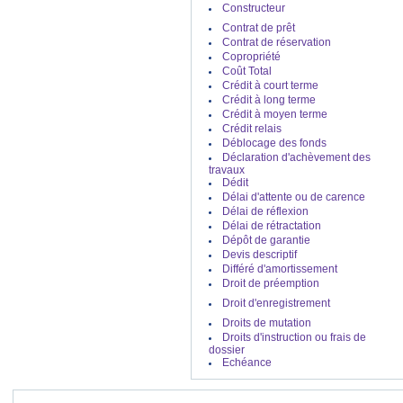
Constructeur
CREDIT LYONNAIS -
Credit
Contrat de prêt
Credit
- SOCIETE GENERALE :
Contrat de réservation
Copropriété
Coût Total
Crédit à court terme
SOCIETE GENERALE -
Credit
Crédit à long terme
Credit
- CIC :
Crédit à moyen terme
Crédit relais
Déblocage des fonds
Déclaration d'achèvement des
CIC -
Credit
travaux
Credit
- HSBC :
Dédit
Délai d'attente ou de carence
HSBC -
Credit
Délai de réflexion
Credit
- BANQUE PATRIMOINE ET
Délai de rétractation
IMMOBILIER :
Dépôt de garantie
Devis descriptif
Différé d'amortissement
BANQUE PATRIMOINE ET
Droit de préemption
IMMOBILIER -
Credit
Droit d'enregistrement
Credit
- CAIXA BANQUE :
Droits de mutation
Droits d'instruction ou frais de
dossier
Echéance
CAIXA BANQUE -
Credit
Credit
- CREDIT MUTUEL :