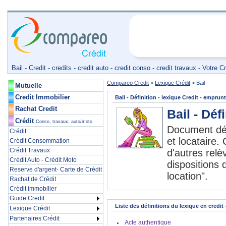
Bail - Credit - credits - credit auto - credit conso - credit travaux - Votr
Compareo Credit
>
Lexique Crédit
>
Bail
Mutuelle
Credit Immobilier
Bail
- Définition - lexique Credit - emprunt
Rachat Credit
Bail - Déf
Crédit
Conso, travaux, auto/moto
Document défi
Crédit
et locataire.
Crédit Consommation
Crédit Travaux
d'autres relè
Crédit Auto - Crédit Moto
dispositions 
Reserve d'argent- Carte de Crédit
location".
Rachat de Crédit
Crédit immobilier
Guide Credit
Liste des définitions du lexique en credit 
Lexique Crédit
Partenaires Crédit
Acte authentique