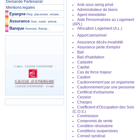
Demande Partenariat
Acte sous seing privé
Mentions legales
Administrateur de biens
Epargne
Agent immobilier
Perp, placement, retraite..
Aide Personnalisée au Logement
Assurance
Auto, santé, animal..
(APL)
Banque
Allocation Logement (A.L.)
Virement, Retrait...
Apport personnel
Assurance décès-invalidité
Assurance perte d'emploi
Bail
Bail d'habitation
Cadastre
Credit
- CAISSE D'EPARGNE :
Capital
Cas de force majeur
Caution
Cautionnement par un organisme
CAISSE D'EPARGNE -
Credit
Cautionnement par une personne
Credit
- BNP PARIBAS :
Certificat d'urbanisme
Cession
Charges
Coefficient d'Occupation des Sols
BNP PARIBAS -
Credit
(C.O.S.)
Credit
- CREDIT AGRICOLE :
Commission
Compromis de vente
Condition résolutoire
CREDIT AGRICOLE -
Credit
Conditions suspensives
Conseil syndical
Credit
- CREDIT LYONNAIS :